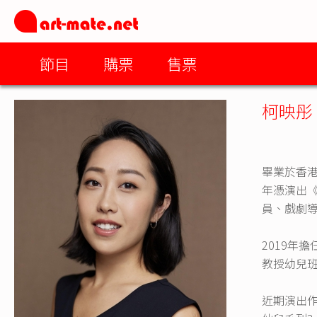
節目
購票
售票
柯映彤
畢業於香港
年憑演出《
員、戲劇
2019年
教授幼兒
近期演出作