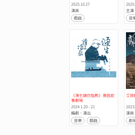
合家歡
2025.10.27
2025.
演員
主演
戲曲
音
《漁生請你指教》南音故
艾菲
事劇場
2024.1.20 - 21
2023.
編劇、演出
演員
音樂
戲曲
劇