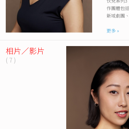
伙兒系列
作團體包括
新域劇團
Instagram 
更多 »
相片／影片
( 7 )