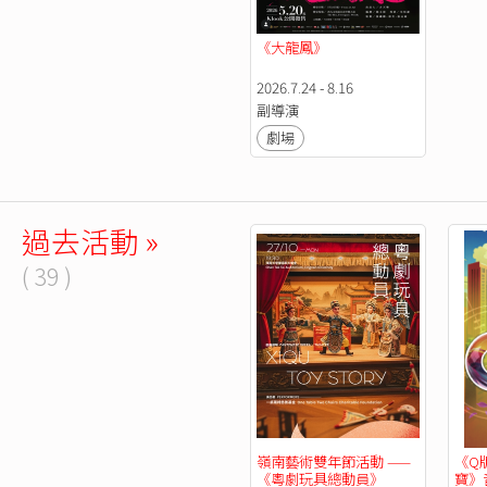
《大龍鳳》
2026.7.24 - 8.16
副導演
劇場
過去活動 »
( 39 )
嶺南藝術雙年節活動 ——
《Q
《粵劇玩具總動員》
寶》