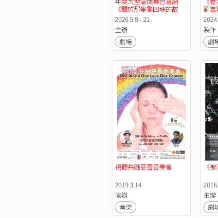
年度大型溫情舞台喜劇
《香
《關於那隻龜回魂的故
劉嘉玲
事》
2026.5.8 - 21
2024.
主辦
製作
劇場
劇
視聽共融慈善音樂會️
《被
2019.3.14
2016.
協辦
主辦
音樂
劇