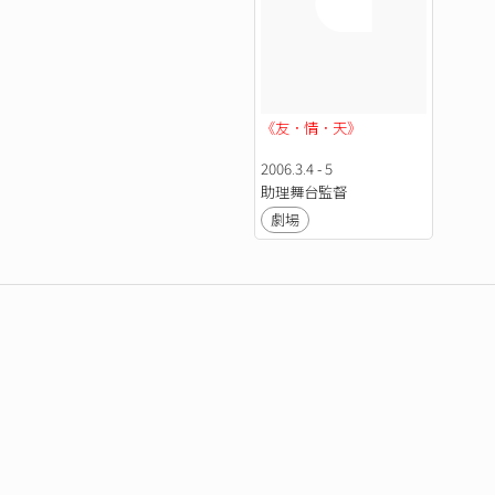
《友．情．天》
2006.3.4 - 5
助理舞台監督
劇場