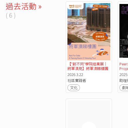
過去活動 »
( 6 )
【"創不同"學院結業展｜
Peer
將軍澳見】將軍澳睇樓團​
Pro
2026.3.22
2025.
社區實踐者
助理
文化
劇