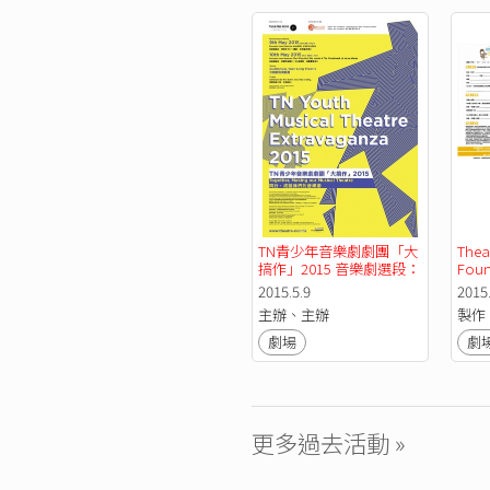
TN青少年音樂劇劇團「大
Theat
搞作」2015 音樂劇選段：
Fou
《亞拉丁》、《貓》、
融II
2015.5.9
2015.
《吉屋出租》
主辦、主辦
製作
劇場
劇
更多過去活動 »