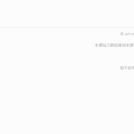
© art-m
本網站之節目資訊來源
如不欲