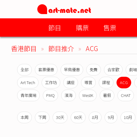
節目
購票
售票
香港節目
»
節目推介
»
ACG
全部
套票優惠
早鳥優惠
免費
合家歡
劇場
Art Tech
工作坊
講座
導賞
課程
ACG
青年廣場
PMQ
濱海
WestK
暑假
CHAT
本周
下周
30天
60天
8月
9月
10月