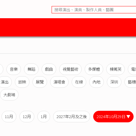
音樂
舞蹈
戲曲
視覺藝術
多媒體
棟篤笑
電
演出
放映
展覽
演唱會
在線
內地
深圳
藝穗
大劇場
11月
12月
1月
2027年2月及之後
2024年10月29日 ▼