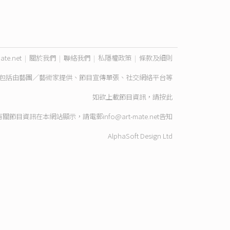
ate.net
|
關於我們
|
聯絡我們
|
私隱權政策
|
條款及細則
包括由藝團／藝術家提供、節目宣傳單張、社交網絡平台等
如欲上載節目資訊，請
按此
有關節目資訊在本網站顯示，請電郵
info@art-mate.net
告知
AlphaSoft Design Ltd