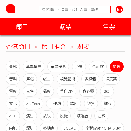
節目
購票
售票
香港節目
»
節目推介
»
劇場
全部
套票優惠
早鳥優惠
免費
合家歡
劇場
音樂
舞蹈
戲曲
視覺藝術
多媒體
棟篤笑
電影
文學
攝影
手作DIY
身心靈
設計
文化
Art Tech
工作坊
講座
導賞
課程
ACG
演出
放映
展覽
演唱會
在線
內地
深圳
藝穗會
JCCAC
南豐紗廠 / CHAT六廠