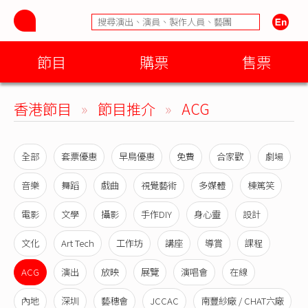
節目
購票
售票
香港節目
»
節目推介
»
ACG
全部
套票優惠
早鳥優惠
免費
合家歡
劇場
音樂
舞蹈
戲曲
視覺藝術
多媒體
棟篤笑
電影
文學
攝影
手作DIY
身心靈
設計
文化
Art Tech
工作坊
講座
導賞
課程
ACG
演出
放映
展覽
演唱會
在線
內地
深圳
藝穗會
JCCAC
南豐紗廠 / CHAT六廠