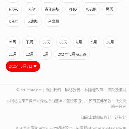
HKAC
大館
青年廣場
PMQ
WestK
暑假
CHAT
大劇場
音樂劇
本周
下周
30天
60天
8月
9月
10月
11月
12月
1月
2027年2月及之後
2025年5月7日 ▼
© art-mate.net
|
關於我們
|
聯絡我們
|
私隱權政策
|
條款及細則
本網站之節目資訊來源包括由藝團／藝術家提供、節目宣傳單張、社交網
絡平台等
如欲上載節目資訊，請
按此
如不欲有關節目資訊在本網站顯示，請電郵
info@art-mate.net
告知