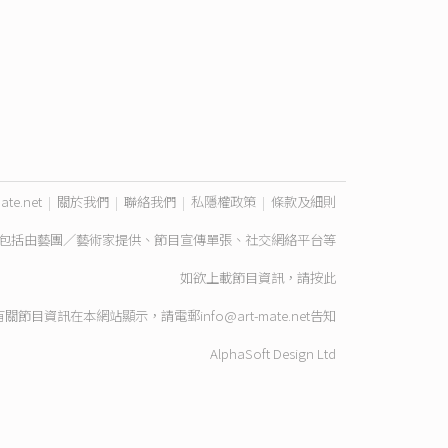
ate.net
|
關於我們
|
聯絡我們
|
私隱權政策
|
條款及細則
包括由藝團／藝術家提供、節目宣傳單張、社交網絡平台等
如欲上載節目資訊，請
按此
有關節目資訊在本網站顯示，請電郵
info@art-mate.net
告知
AlphaSoft Design Ltd