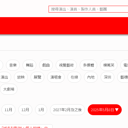
音樂
舞蹈
戲曲
視覺藝術
多媒體
棟篤笑
電
演出
放映
展覽
演唱會
在線
內地
深圳
藝穗
大劇場
11月
12月
1月
2027年2月及之後
2025年5月8日 ▼