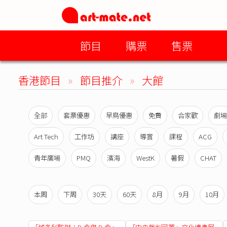
節目
購票
售票
香港節目
»
節目推介
»
大館
全部
套票優惠
早鳥優惠
免費
合家歡
劇場
Art Tech
工作坊
講座
導賞
課程
ACG
青年廣場
PMQ
濱海
WestK
暑假
CHAT
本周
下周
30天
60天
8月
9月
10月