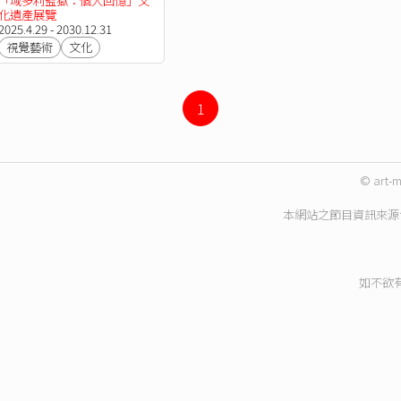
「域多利監獄：個人回憶」文
化遺產展覽
2025.4.29 - 2030.12.31
視覺藝術
文化
1
© art-m
本網站之節目資訊來源
如不欲