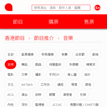
節目
購票
售票
香港節目
»
節目推介
»
音樂
全部
套票優惠
早鳥優惠
免費
合家歡
劇場
音樂
舞蹈
戲曲
視覺藝術
多媒體
棟篤笑
電影
文學
攝影
手作DIY
身心靈
設計
文化
Art Tech
工作坊
講座
導賞
課程
ACG
演出
放映
展覽
演唱會
在線
內地
深圳
藝穗會
JCCAC
南豐紗廠 / CHAT六廠