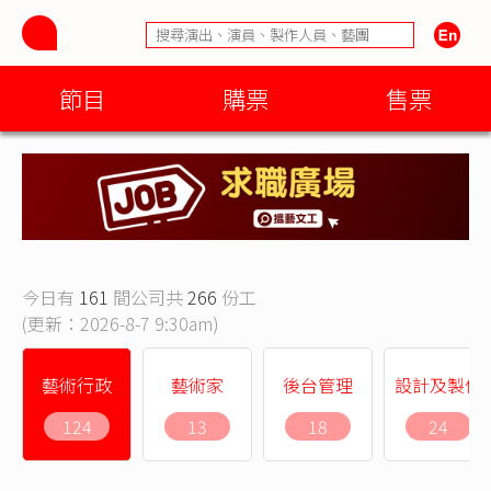
節目
購票
售票
今日有
161
間公司共
266
份工
(更新：2026-8-7 9:30am)
藝術行政
藝術家
後台管理
設計及製作
124
13
18
24