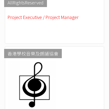
AllRightsReserved
Project Executive / Project Manager
香港學校音樂及朗誦協會