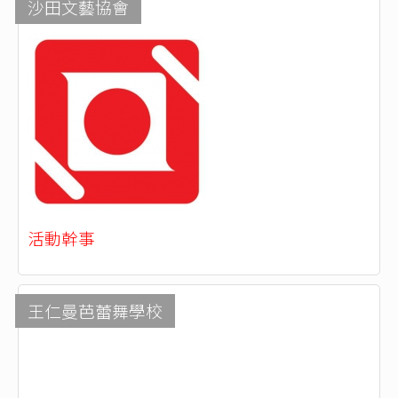
沙田文藝協會
活動幹事
王仁曼芭蕾舞學校