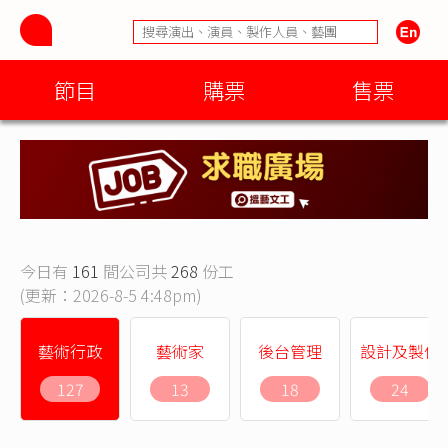
節目
購票
售票
今日有
161
間公司共
268
份工
(更新：2026-8-5 4:48pm)
藝術行政
藝術家
後台管理
設計及製作
127
13
18
24