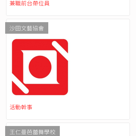
兼職前台帶位員
沙田文藝協會
活動幹事
王仁曼芭蕾舞學校