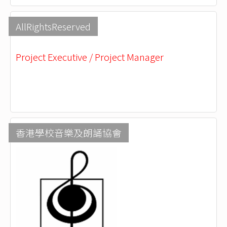
AllRightsReserved
Project Executive / Project Manager
香港學校音樂及朗誦協會