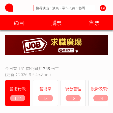
節目
購票
售票
今日有
161
間公司共
268
份工
(更新：2026-8-5 4:48pm)
藝術行政
藝術家
後台管理
設計及製作
127
13
18
24