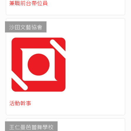
兼職前台帶位員
沙田文藝協會
活動幹事
王仁曼芭蕾舞學校