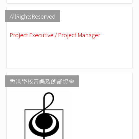
AllRightsReserved
Project Executive / Project Manager
香港學校音樂及朗誦協會