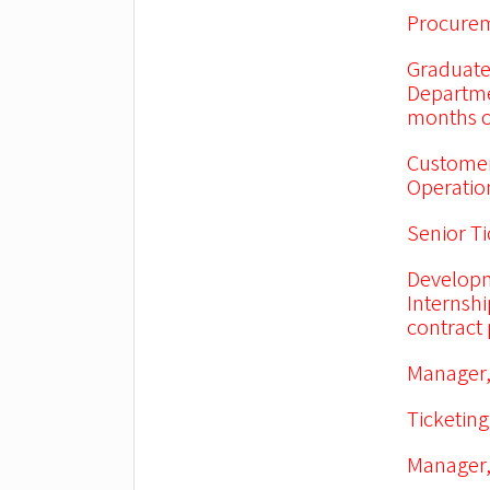
Procurem
Graduate
Departme
months c
Customer
Operation
Senior Ti
Developm
Internsh
contract
Manager,
Ticketing
Manager,