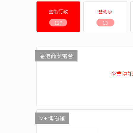
藝術行政
藝術家
127
13
香港商業電台
企業傳訊部 -
M+ 博物館