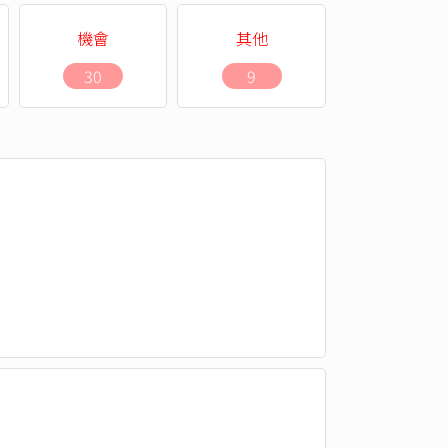
機會
其他
30
9