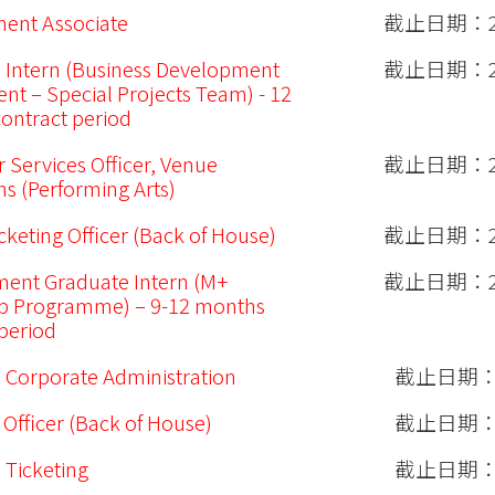
ent Associate
截止日期：20
 Intern (Business Development
截止日期：20
nt – Special Projects Team) - 12
ontract period
 Services Officer, Venue
截止日期：20
s (Performing Arts)
cketing Officer (Back of House)
截止日期：20
ent Graduate Intern (M+
截止日期：20
ip Programme) – 9-12 months
 period
 Corporate Administration
截止日期：20
 Officer (Back of House)
截止日期：20
 Ticketing
截止日期：20