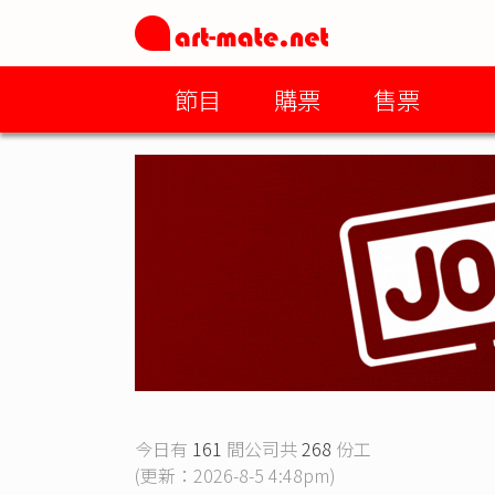
節目
購票
售票
今日有
161
間公司共
268
份工
(更新：2026-8-5 4:48pm)