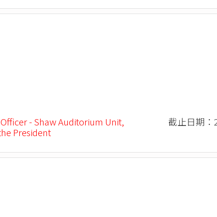
 Officer - Shaw Auditorium Unit,
截止日期：20
 the President