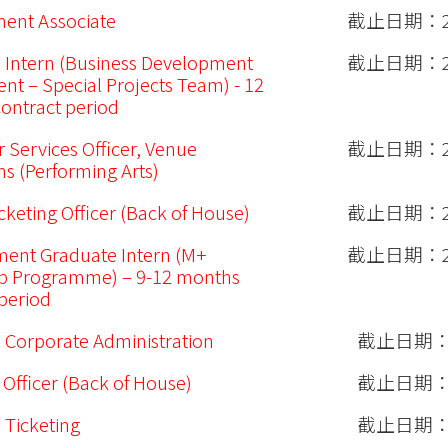
ent Associate
截止日期：20
 Intern (Business Development
截止日期：20
nt – Special Projects Team) - 12
ontract period
 Services Officer, Venue
截止日期：20
s (Performing Arts)
cketing Officer (Back of House)
截止日期：20
ent Graduate Intern (M+
截止日期：20
ip Programme) – 9-12 months
 period
 Corporate Administration
截止日期：20
 Officer (Back of House)
截止日期：20
 Ticketing
截止日期：20