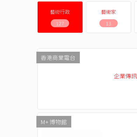
藝術行政
藝術家
127
13
香港商業電台
企業傳訊部 -
M+ 博物館