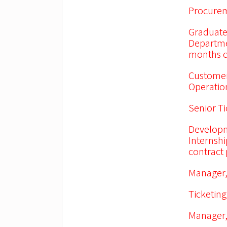
Procurem
Graduate
Departme
months c
Customer
Operation
Senior Ti
Developm
Internsh
contract
Manager,
Ticketing
Manager,