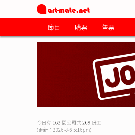
節目
購票
售票
今日有
162
間公司共
269
份工
(更新：2026-8-6 5:16pm)