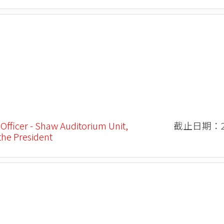
 Officer - Shaw Auditorium Unit,
截止日期：20
 the President