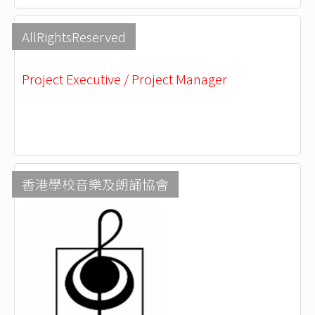
AllRightsReserved
Project Executive / Project Manager
香港學校音樂及朗誦協會