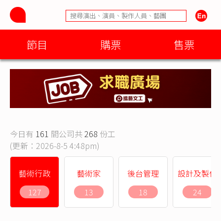
節目
購票
售票
今日有
161
間公司共
268
份工
(更新：2026-8-5 4:48pm)
藝術行政
藝術家
後台管理
設計及製作
127
13
18
24