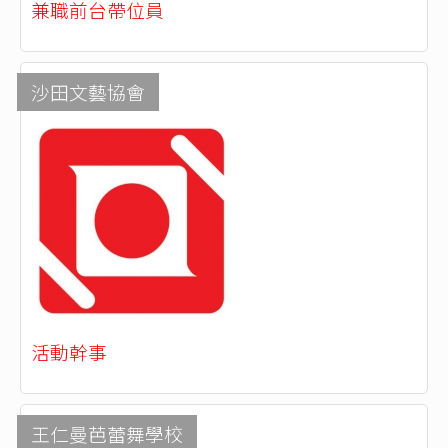
兼職前台帶位員
沙田文藝協會
活動幹事
王仁曼芭蕾舞學校