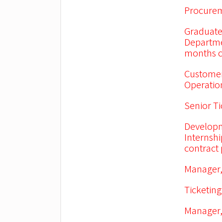
Procurem
Graduate
Departme
months c
Customer
Operation
Senior Ti
Developm
Internsh
contract
Manager,
Ticketing
Manager,