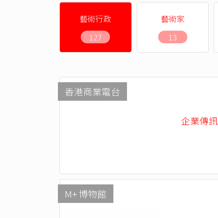
藝術行政
藝術家
127
13
香港商業電台
企業傳訊部 -
M+ 博物館