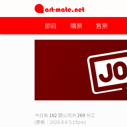
節目
購票
售票
今日有
162
間公司共
269
份工
(更新：2026-8-6 5:19pm)