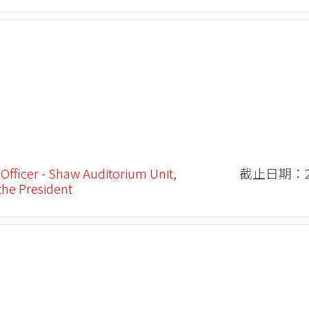
 Officer - Shaw Auditorium Unit,
截止日期：20
 the President