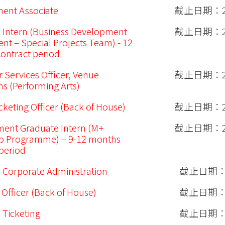
ent Associate
截止日期：20
 Intern (Business Development
截止日期：20
nt – Special Projects Team) - 12
ontract period
 Services Officer, Venue
截止日期：20
s (Performing Arts)
cketing Officer (Back of House)
截止日期：20
ent Graduate Intern (M+
截止日期：20
ip Programme) – 9-12 months
 period
 Corporate Administration
截止日期：20
 Officer (Back of House)
截止日期：20
 Ticketing
截止日期：20