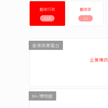
藝術行政
藝術家
114
13
香港商業電台
企業傳訊部 -
M+ 博物館