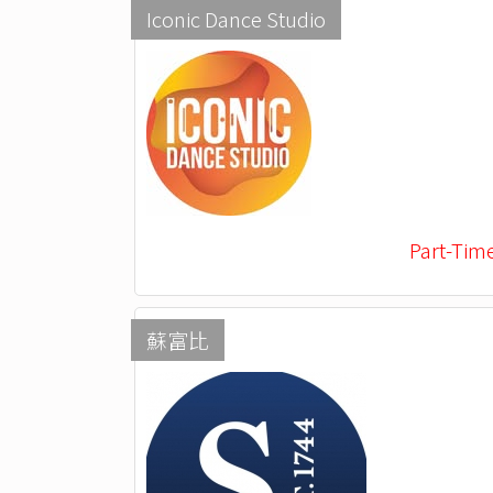
Iconic Dance Studio
Part-Tim
蘇富比