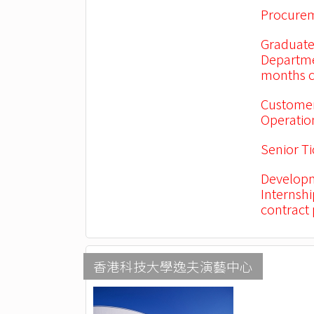
Procurem
Graduate
Departme
months c
Customer
Operation
Senior Ti
Developm
Internsh
contract
香港科技大學逸夫演藝中心