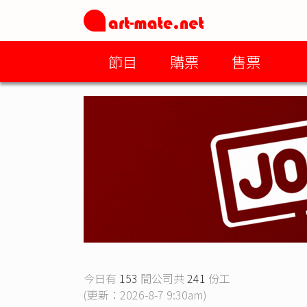
節目
購票
售票
今日有
153
間公司共
241
份工
(更新：2026-8-7 9:30am)