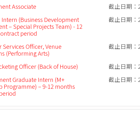
ent Associate
截止日期：20
 Intern (Business Development
截止日期：20
nt – Special Projects Team) - 12
ontract period
 Services Officer, Venue
截止日期：20
s (Performing Arts)
cketing Officer (Back of House)
截止日期：20
ent Graduate Intern (M+
截止日期：20
ip Programme) – 9-12 months
 period