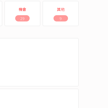
機會
其他
29
9