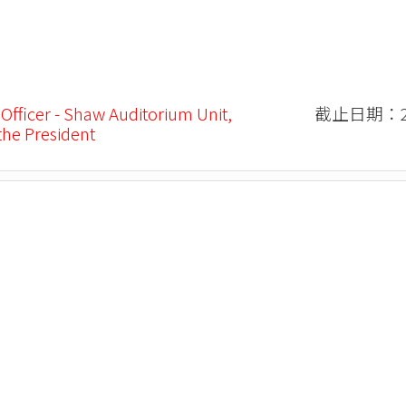
 Officer - Shaw Auditorium Unit,
截止日期：20
 the President