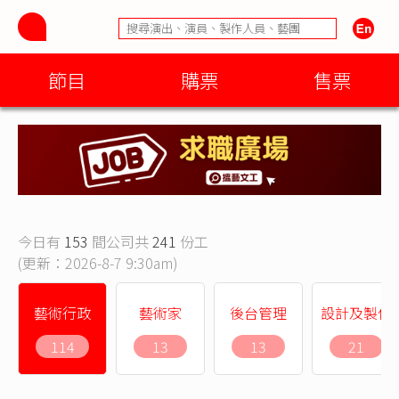
節目
購票
售票
今日有
153
間公司共
241
份工
(更新：2026-8-7 9:30am)
藝術行政
藝術家
後台管理
設計及製作
114
13
13
21