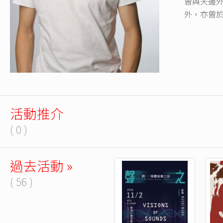
曾與天邊
外，亦曾
活動推介
( 0 )
過去活動 »
( 56 )