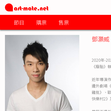
節目
購票
售票
鄧灝威
2020年
《廢胎》
近年導演
邊外劇場《
雞批》、歐
快樂村2》