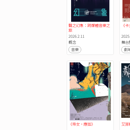
聲之幻象：跨媒體音樂之
《卡
旅
2026.2.11
2025.
概念
舞台
音樂
劇
《帝女，應如》
艾菲