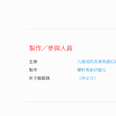
製作／參與人員
主辦
九龍城民政事務處紅
製作
蘭軒粵劇研藝社
折子戲戲碼
《帝女花》