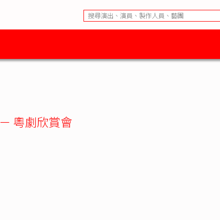
 － 粵劇欣賞會