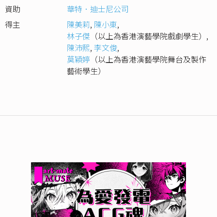
資助
華特．迪士尼公司
得主
陳美莉
,
陳小東
,
林子傑
（以上為香港演藝學院戲劇學生）
,
陳沛熙
,
李文俊
,
莫穎婷
（以上為香港演藝學院舞台及製作
藝術學生）