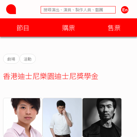
節目
購票
售票
劇場
活動
香港迪士尼樂園迪士尼獎學金