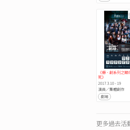
《榞．創系列之睇
死》
2017.3.10 - 19
演員／集體創作
劇場
更多過去活動