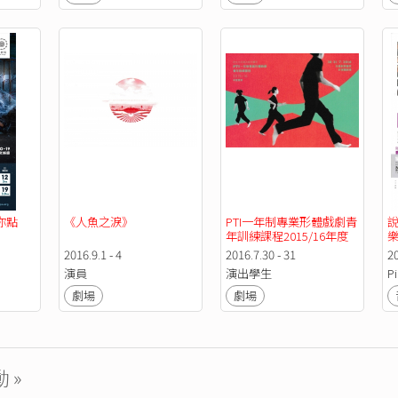
你點
《人魚之淚》
PTI一年制專業形體戲劇青
年訓練課程2015/16年度
展演
2016.9.1 - 4
2016.7.30 - 31
2
演員
演出學生
P
劇場
劇場
 »