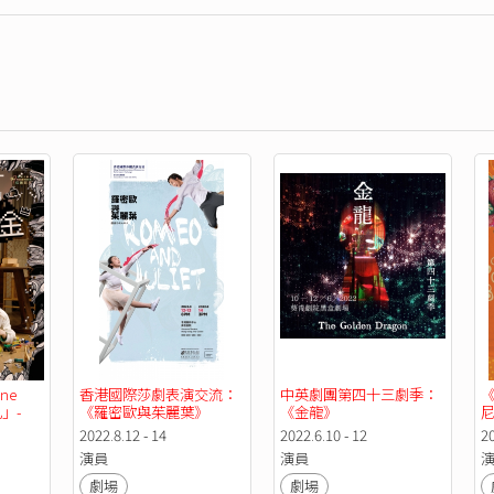
e 
香港國際莎劇表演交流：
中英劇團第四十三劇季：
凡」-
《羅密歐與茱麗葉》
《金龍》
) 
2022.8.12 - 14
2022.6.10 - 12
20
演員
演員
劇場
劇場