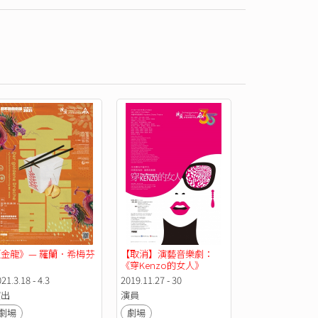
《金龍》— 羅蘭．希梅芬
【取消】演藝音樂劇：
尼
《穿Kenzo的女人》
21.3.18 - 4.3
2019.11.27 - 30
演出
演員
劇場
劇場