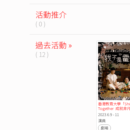
活動推介
( 0 )
過去活動 »
( 12 )
香港教育大學「Shin
Together  成就非
《我不是霍金》(重演
2023.6.9 - 11
演員
劇場