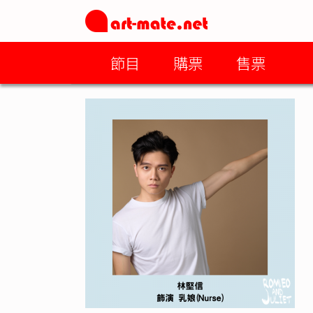
節目
購票
售票