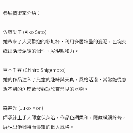
參展藝術家介紹：
佐藤愛子 (Aiko Sato)
她帶來了大受歡迎的彩虹杯，利用多層堆疊的瓷泥，色塊交
織出活潑溫暖的個性，展現親和力。
重本千尋 (Chihiro Shigemoto)
她的作品注入了兒童的趣味與天真，風格活潑，常常能從意
想不到的角度啟發觀眾欣賞常見的器物。
森寿光 (Juko Mori)
師承練上手大師室伏英治，作品色調柔和，隱藏纖細線條，
展現出他獨特而優雅的個人風格。