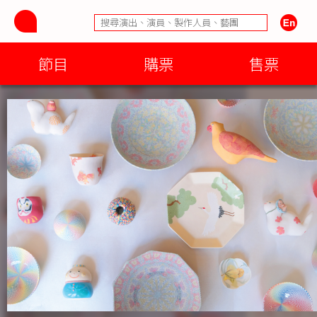
節目
購票
售票