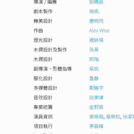
導演 / 編舞
劉曉邑
劇本製作
楊帆
舞美設計
唐明飛
作曲
Alex Wise
燈光設計
週缽棋
木偶設計及製作
孫昊
木偶設計
郭陶
副導演、形體指導
吳凱
服化設計
魯靜
多媒體設計
鄭驍宇
音效設計
談夢煒
專案統籌
金野路
演員資訊
謝萌萌
,
華樂知
,
徐潔
項目執行
茅晨暉