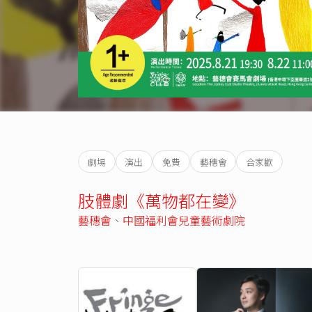
劇場
演出
免費
藝穗會
合家歡
肢體劇《萬物都在變》
藝穗會
、
中國福利會兒童藝術劇院