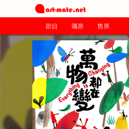
節目
購票
售票