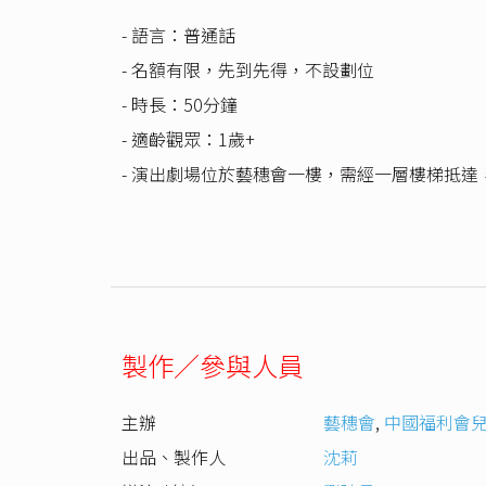
- 語言：普通話
- 名額有限，先到先得，不設劃位
- 時長：50分鐘
- 適齡觀眾：1歲+
- 演出劇場位於藝穗會一樓，需經一層樓梯抵
製作／參與人員
主辦
藝穗會
,
中國福利會
出品、製作人
沈莉