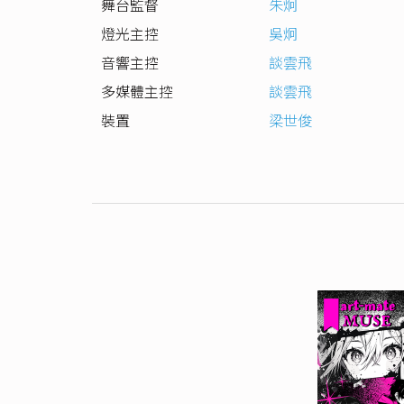
舞台監督
朱炯
燈光主控
吳炯
音響主控
談雲飛
多媒體主控
談雲飛
裝置
梁世俊