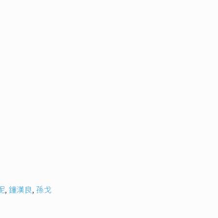
妮
,
鐘漢良
,
孫戈