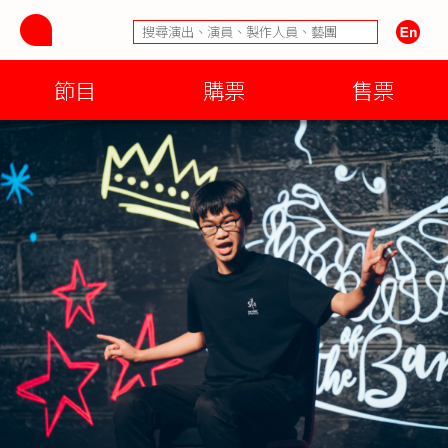
節目
購票
售票