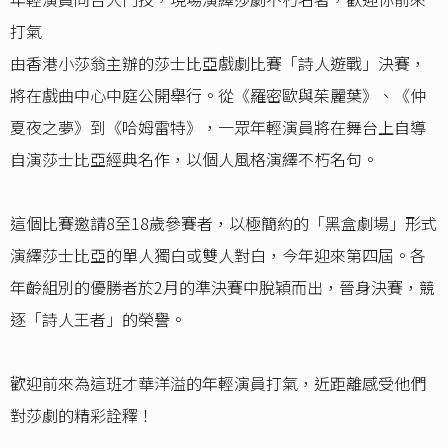
打氣
由香港小莎翁主辦的莎士比亞戲劇比賽「詩人遊戰」決賽，
將在戲曲中心中庭公開舉行。從《羅密歐與茱麗葉》、《仲
夏夜之夢》到《哈姆雷特》，一眾年輕演員將在舞台上自導
自演莎士比亞經典名作，以個人風格演繹不朽名句。
這個比賽邀請8至18歲參賽者，以極簡約的「黑盒劇場」形式
演繹莎士比亞的單人獨白或雙人對白，今年迎來第四屆。各
年齡組別的優勝者於2月的準決賽中脫穎而出，晉身決賽，競
逐「詩人王者」的榮譽。
歡迎前來為這班才華洋溢的年輕演員打氣，近距離感受他們
對莎劇的精彩詮釋！