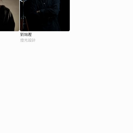
劉銘鏗
燈光設計