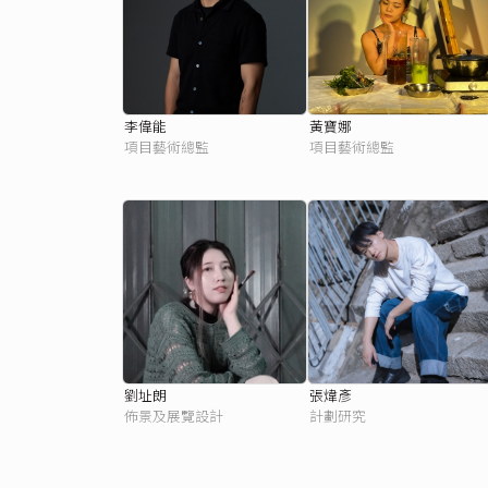
李偉能
黃寶娜
項目藝術總監
項目藝術總監
劉址朗
張煒彥
佈景及展覽設計
計劃研究