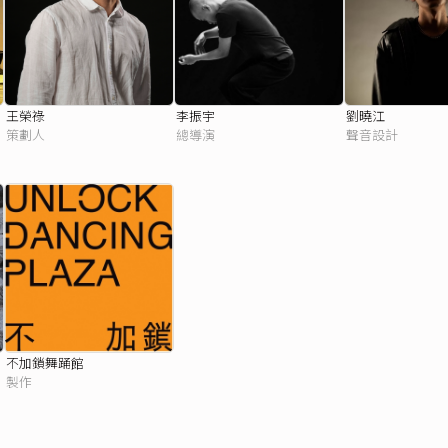
王榮祿
李振宇
劉曉江
策劃人
總導演
聲音設計
不加鎖舞踊館
製作