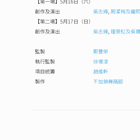
【第一場】5月16日（六）
創作及演出
吳志輝
,
周潔梅及龐
【第二場】5月17日（日）
創作及演出
吳志輝
,
鍾景虹及吳
監製
鄭豐榮
執行監製
徐偉浚
項目統籌
趙進軒
製作
不加鎖舞踊館