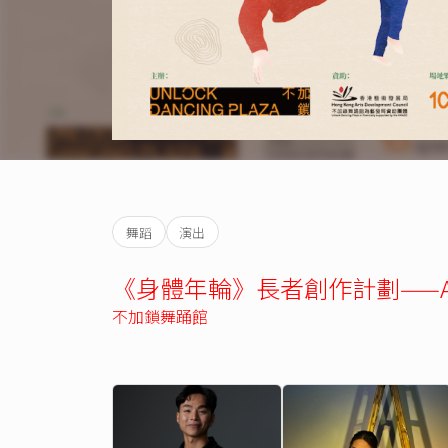
舞蹈
演出
《身體年輪》長者創作計劃——ALL I
不加鎖舞踊館