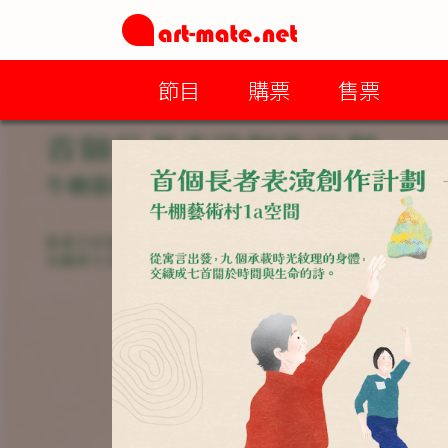
節目
購票
售票