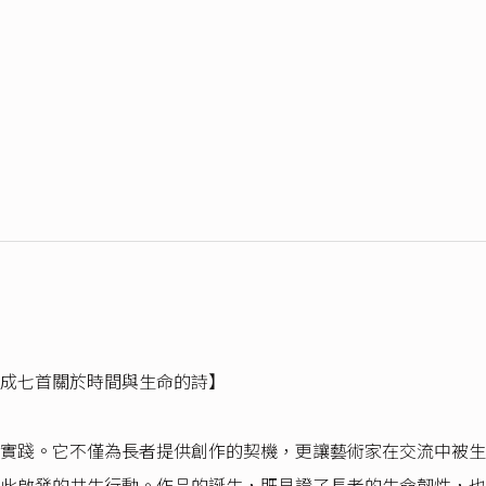
成七首關於時間與生命的詩】
實踐。它不僅為長者提供創作的契機，更讓藝術家在交流中被生
此啟發的共生行動。作品的誕生，既見證了長者的生命韌性，也