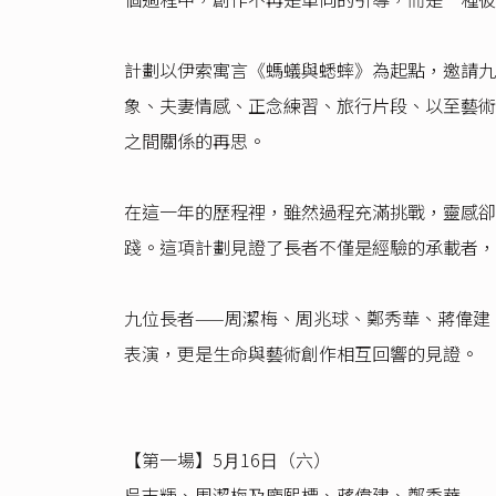
計劃以伊索寓言《螞蟻與蟋蟀》為起點，邀請九
象、夫妻情感、正念練習、旅行片段、以至藝術
之間關係的再思。
在這一年的歷程裡，雖然過程充滿挑戰，靈感卻
踐。這項計劃見證了長者不僅是經驗的承載者，
九位長者——周潔梅、周兆球、鄭秀華、蔣偉建
表演，更是生命與藝術創作相互回響的見證。
【第⼀場】5⽉16⽇（六）
吳志輝、周潔梅及龐熙標、蔣偉建、鄭秀華