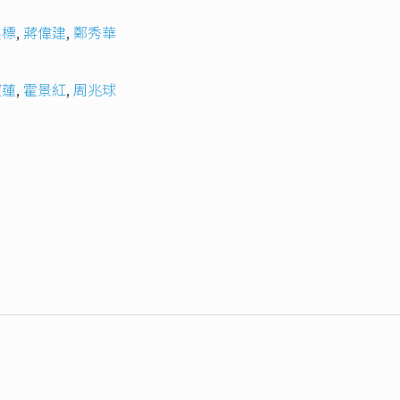
熙標
,
蔣偉建
,
鄭秀華
寶蓮
,
霍景紅
,
周兆球