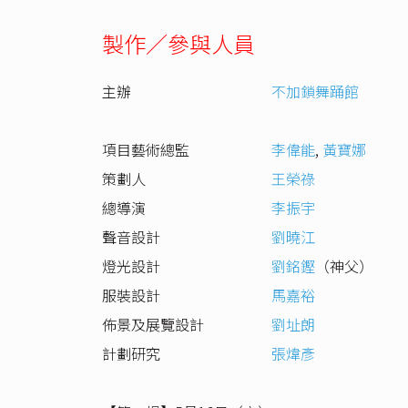
製作／參與人員
主辦
不加鎖舞踊館
項目藝術總監
李偉能
,
黃寶娜
策劃人
王榮祿
總導演
李振宇
聲音設計
劉曉江
燈光設計
劉銘鏗
（神父）
服裝設計
馬嘉裕
佈景及展覽設計
劉址朗
計劃研究
張煒彥