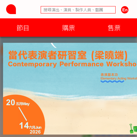
節目
購票
售票