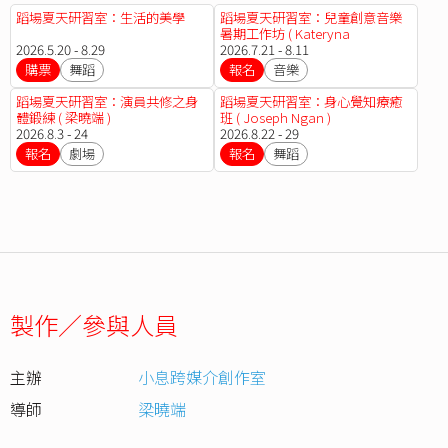
蹈場夏天研習室：生活的美學
蹈場夏天研習室：兒童創意音樂
暑期工作坊 ( Kateryna
2026.5.20 - 8.29
Gavrylova)
2026.7.21 - 8.11
購票
舞蹈
報名
音樂
蹈場夏天研習室：演員共修之身
蹈場夏天研習室：身心覺知療癒
體鍛練 ( 梁曉端 )
班 ( Joseph Ngan )
2026.8.3 - 24
2026.8.22 - 29
報名
劇場
報名
舞蹈
製作／參與人員
主辦
小息跨媒介創作室
導師
梁曉端