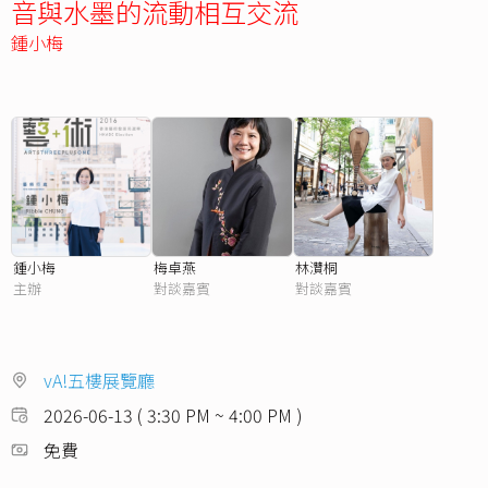
音與水墨的流動相互交流
鍾小梅
鍾小梅
梅卓燕
林灒桐
主辦
對談嘉賓
對談嘉賓
vA!五樓展覽廳
2026-06-13 ( 3:30 PM ~ 4:00 PM )
免費