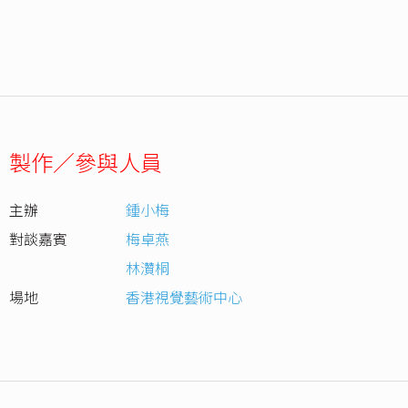
製作／參與人員
主辦
鍾小梅
對談嘉賓
梅卓燕
林灒桐
場地
香港視覺藝術中心