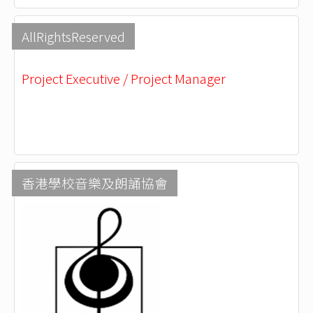
AllRightsReserved
Project Executive / Project Manager
香港學校音樂及朗誦協會