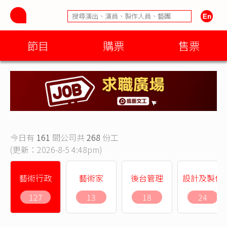
節目
購票
售票
今日有
161
間公司共
268
份工
(更新：2026-8-5 4:48pm)
藝術行政
藝術家
後台管理
設計及製作
127
13
18
24