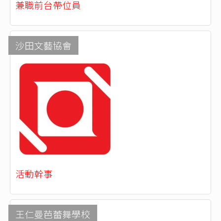
兼職前台帶位員
沙田文藝協會
活動幹事
王仁曼芭蕾舞學校