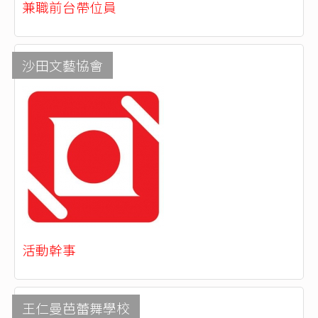
兼職前台帶位員
沙田文藝協會
活動幹事
王仁曼芭蕾舞學校