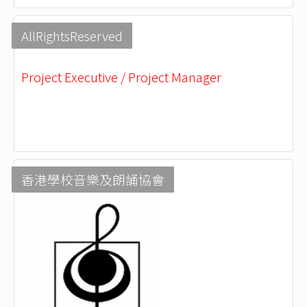
AllRightsReserved
Project Executive / Project Manager
香港學校音樂及朗誦協會