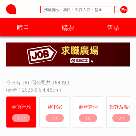
節目
購票
售票
今日有
161
間公司共
268
份工
(更新：2026-8-5 4:48pm)
藝術行政
藝術家
後台管理
設計及製作
127
13
18
24