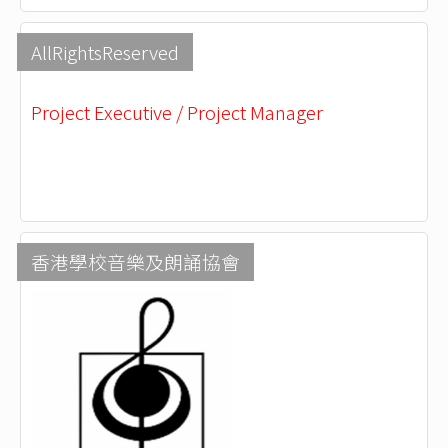
AllRightsReserved
Project Executive / Project Manager
香港學校音樂及朗誦協會