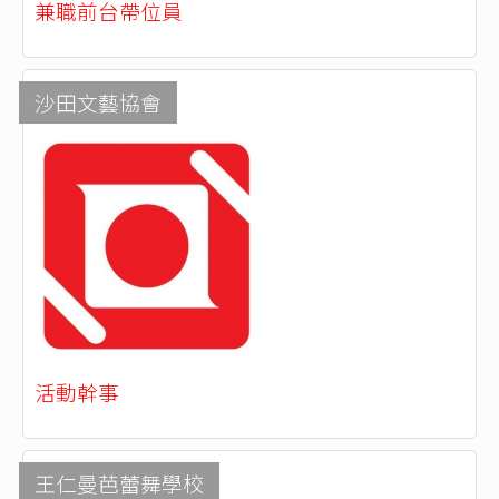
兼職前台帶位員
沙田文藝協會
活動幹事
王仁曼芭蕾舞學校