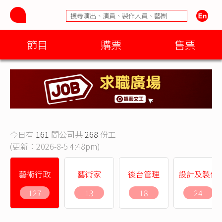
節目
購票
售票
今日有
161
間公司共
268
份工
(更新：2026-8-5 4:48pm)
藝術行政
藝術家
後台管理
設計及製作
127
13
18
24