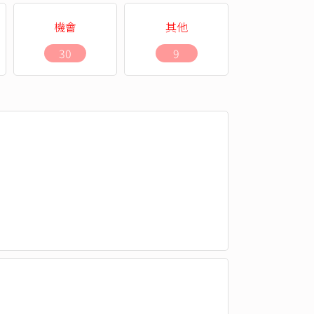
機會
其他
30
9