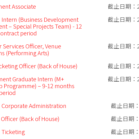
ent Associate
截止日期：20
 Intern (Business Development
截止日期：20
nt – Special Projects Team) - 12
ontract period
 Services Officer, Venue
截止日期：20
s (Performing Arts)
cketing Officer (Back of House)
截止日期：20
ent Graduate Intern (M+
截止日期：20
ip Programme) – 9-12 months
 period
 Corporate Administration
截止日期：20
 Officer (Back of House)
截止日期：20
 Ticketing
截止日期：20