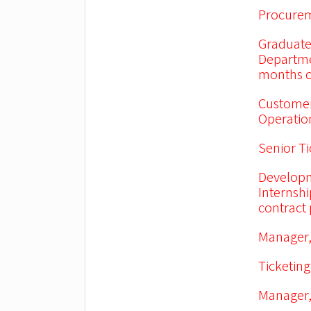
Procurem
Graduate
Departme
months c
Customer
Operation
Senior Ti
Developm
Internsh
contract
Manager,
Ticketing
Manager,