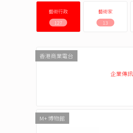
藝術行政
藝術家
127
13
香港商業電台
企業傳訊部 -
M+ 博物館