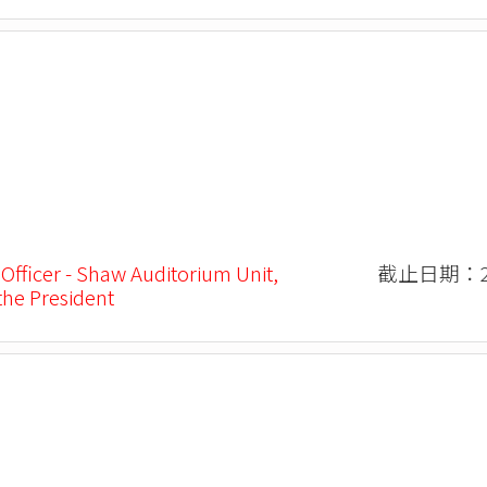
 Officer - Shaw Auditorium Unit,
截止日期：20
 the President