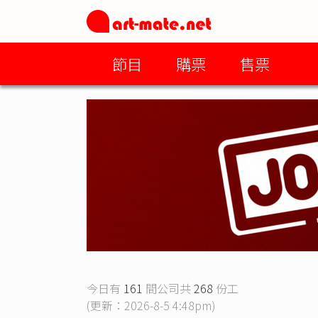
節目
購票
售票
今日有
161
間公司共
268
份工
(更新：2026-8-5 4:48pm)