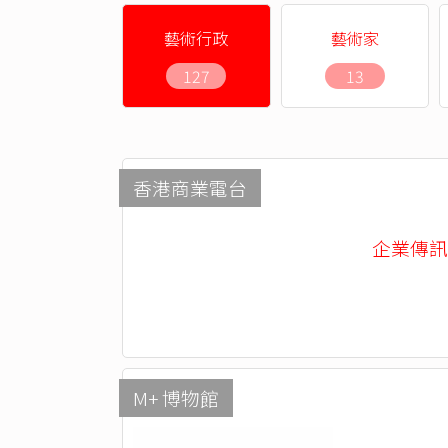
藝術行政
藝術家
127
13
香港商業電台
企業傳訊部 -
M+ 博物館