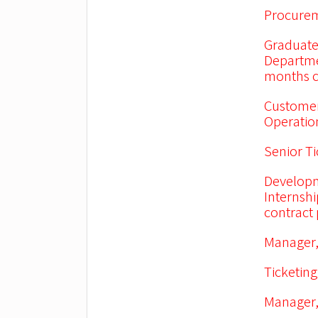
Procurem
Graduate
Departme
months c
Customer
Operation
Senior Ti
Developm
Internsh
contract
Manager,
Ticketing
Manager,