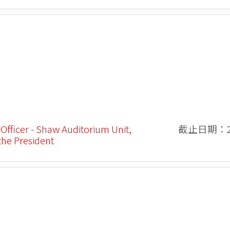
 Officer - Shaw Auditorium Unit,
截止日期：20
 the President