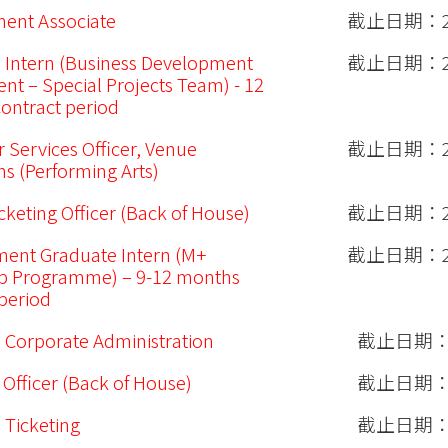
ent Associate
截止日期：20
 Intern (Business Development
截止日期：20
nt – Special Projects Team) - 12
ontract period
 Services Officer, Venue
截止日期：20
s (Performing Arts)
cketing Officer (Back of House)
截止日期：20
ent Graduate Intern (M+
截止日期：20
ip Programme) – 9-12 months
 period
 Corporate Administration
截止日期：20
 Officer (Back of House)
截止日期：20
 Ticketing
截止日期：20