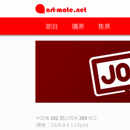
節目
購票
售票
今日有
162
間公司共
269
份工
(更新：2026-8-6 5:19pm)