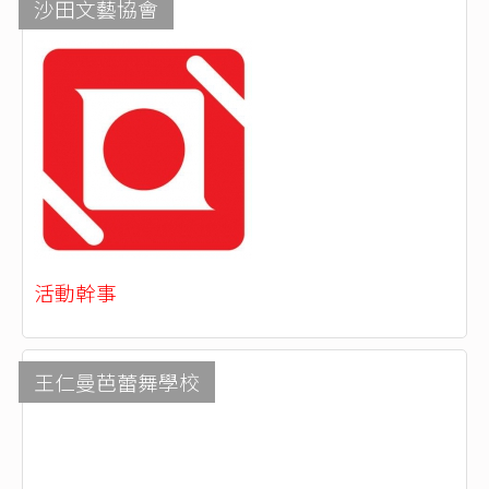
沙田文藝協會
活動幹事
王仁曼芭蕾舞學校