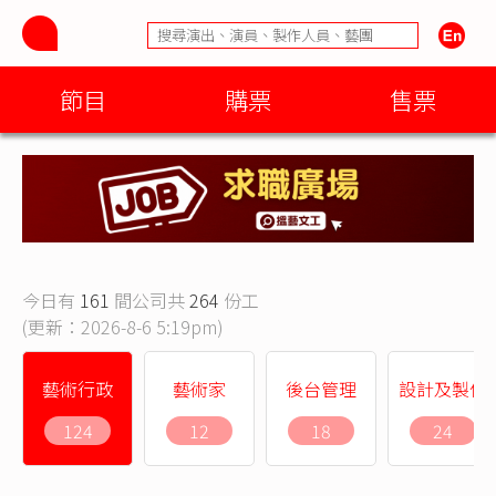
節目
購票
售票
今日有
161
間公司共
264
份工
(更新：2026-8-6 5:19pm)
藝術行政
藝術家
後台管理
設計及製作
124
12
18
24