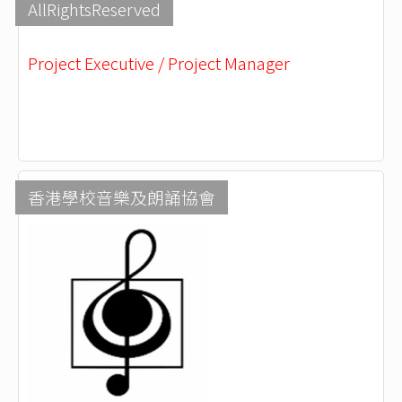
AllRightsReserved
Project Executive / Project Manager
香港學校音樂及朗誦協會