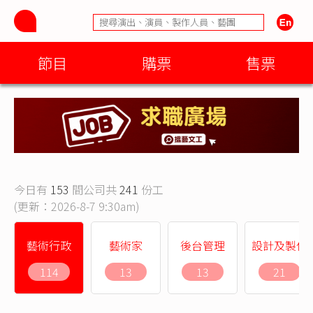
節目
購票
售票
今日有
153
間公司共
241
份工
(更新：2026-8-7 9:30am)
藝術行政
藝術家
後台管理
設計及製作
114
13
13
21