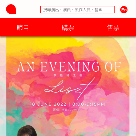
節目
購票
售票