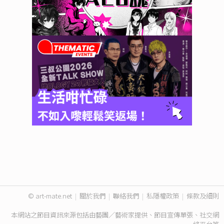
© art-mate.net
|
關於我們
|
聯絡我們
|
私隱權政策
|
條款及細則
本網站之節目資訊來源包括由藝團／藝術家提供、節目宣傳單張、社交網