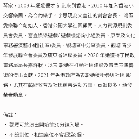
琴家，2009 年通過優才 計劃來到香港。2010 年加入香港小
交響樂團，為合約樂手。宇思現為文善社的創會會長、 灣區
愛樂聯合創始人、香港公開大學社團顧問、人力資源規劃委
員會委員、審查娛樂遊戲/ 遊戲機諮詢小組委員、康樂及文化
事務署演藝小組(社區)委員、觀塘區中分區委員、觀塘 青少
年發展聯合會委員及廣東省婦聯委員。2020 年她獲得了民政
事務局局長嘉許狀，以表 彰她在推動社區建設及音樂表演藝
術的傑出貢獻。2021 年香港政府為表彰她積極參與社區 服
務，尤其在藝術教育及社區慈善活動方面，貢獻良多，頒發
榮譽勳章。
備註：
• 觀眾可於演出開始前30分鐘入場。
• 不設劃位。相連座位不會超過8個。