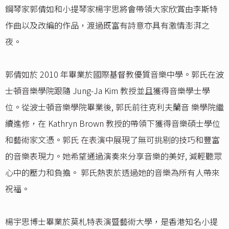
鋼琴家郭倩如和小提琴家楊宇思將會帶領大家欣賞由李斯特
作曲以及改編的作品，渡過既富有詩意亦具有激情澎湃之
夜。
郭倩如於 2010 年畢業於國際基督教優質音樂中學。郭氏在波
士頓音樂學院跟隨 Jung-Ja Kim 教授並且獲得音樂學士學
位。從波士頓音樂學院畢業後, 郭氏前往克利夫蘭音 樂學院繼
續進修，在 Kathryn Brown 教授的帶領下獲得音樂碩士學位
和藝術家文憑。郭氏 在表演中展現了無可挑剔的技巧和豐富
的音樂表現力。她希望通過演奏來分享音樂的美好, 減輕聽眾
心中的壓力和負擔。 郭氏熱衷於透過她的音樂為所有人帶來
祝福。
楊宇思博士畢業於莫札特表演暨藝術大學，是香港知名小提