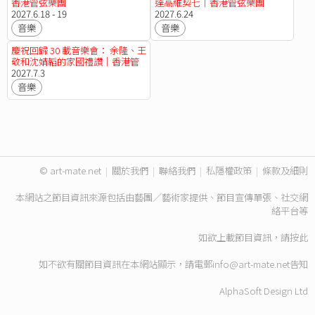
香港管弦樂團
達高維契七｜香港管弦樂團
2027.6.18 - 19
2027.6.24
音樂
音樂
慶祝回歸 30 載音樂會： 余隆、王
敬和沈婧韜的家國禮讚｜香港管
弦樂團
2027.7.3
音樂
© art-mate.net
|
關於我們
|
聯絡我們
|
私隱權政策
|
條款及細則
本網站之節目資訊來源包括由藝團／藝術家提供、節目宣傳單張、社交網
絡平台等
如欲上載節目資訊，請
按此
如不欲有關節目資訊在本網站顯示，請電郵
info@art-mate.net
告知
AlphaSoft Design Ltd