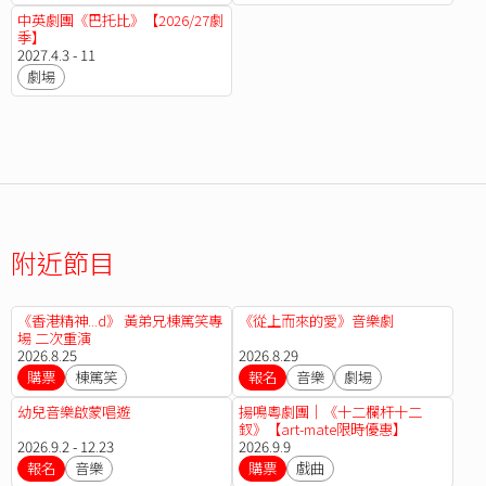
中英劇團《巴托比》【2026/27劇
季】
2027.4.3 - 11
劇場
附近節目
《香港精神...d》 黃弟兄棟篤笑專
《從上而來的愛》音樂劇
場 二次重演
2026.8.25
2026.8.29
購票
棟篤笑
報名
音樂
劇場
幼兒音樂啟蒙唱遊
揚鳴粵劇團｜《十二欄杆十二
釵》【art-mate限時優惠】
2026.9.2 - 12.23
2026.9.9
報名
音樂
購票
戲曲