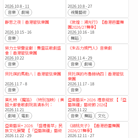
2026.10.8 - 11
2026.10.8 - 27
音樂
劇場
視覺藝術
靜思之夜｜香港管弦樂團
《敦煌：溯光行》【香港芭蕾舞
團2026/27舞季】
2026.10.15 - 16
2026.10.16 - 18
音樂
舞蹈
勞力士榮譽呈獻：費雷茲歌劇盛
《朱古力獎門人》音樂劇
會｜香港管弦樂團
2026.10.22
2026.11.4 - 29
音樂
音樂
劇場
貝托祺的馬勒八｜香港管弦樂團
貝托祺的布魯赫納四｜香港管弦
樂團
2026.11.7 - 8
2026.11.17 - 18
音樂
音樂
莫札特 《魔笛》（特別加映）( 美
亞裔藝采+ 2026: 禮意綻放 【「亞
國大都會歌劇院高清系列：
藝無疆」藝術節 2026】
2025/26季度 )
2026.11.21
2026.11.22
劇場
電影
音樂
舞蹈
文化
亞裔藝采+ 2026: 「盛禮薈萃」民
《胡桃夾子》【香港芭蕾舞團
族文化展覽 【「亞藝無疆」藝術
2026/27舞季】
節 2026】
2026.11.22 - 29
2026.12.11 - 27