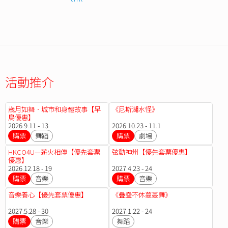
活動推介
歲月如舞．城市和身體故事【早
《尼斯湖水怪》
鳥優惠】
2026.9.11 - 13
2026.10.23 - 11.1
購票
舞蹈
購票
劇場
HKCO4U—薪火相傳【優先套票
弦動神州【優先套票優惠】
優惠】
2026.12.18 - 19
2027.4.23 - 24
購票
音樂
購票
音樂
音樂養心【優先套票優惠】
《疊疊不休蔓蔓舞》
2027.5.28 - 30
2027.1.22 - 24
購票
音樂
舞蹈