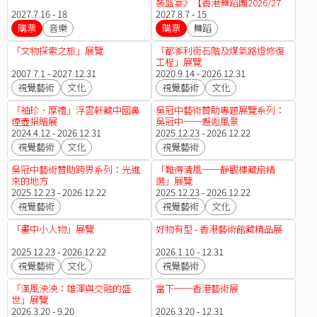
裝盛宴》【香港舞蹈團2026/27
2027.7.16 - 18
舞季】
2027.8.7 - 15
購票
音樂
購票
舞蹈
「文物探索之旅」展覽
「都爹利街石階及煤氣路燈修復
工程」展覽
2007.7.1 - 2027.12.31
2020.9.14 - 2026.12.31
視覺藝術
文化
視覺藝術
文化
「袖珍．厚禮」浮雲軒藏中國鼻
吳冠中藝術贊助專題展覽系列：
煙壺捐贈展
吳冠中──邂逅風景
2024.4.12 - 2026.12.31
2025.12.23 - 2026.12.22
視覺藝術
文化
視覺藝術
吳冠中藝術贊助跨界系列：光進
「難得清風──靜觀樓藏扇精
來的地方
選」展覽
2025.12.23 - 2026.12.22
2025.12.23 - 2026.12.22
視覺藝術
視覺藝術
文化
「畫中小人物」展覽
好物有型 - 香港藝術館藏精品展
2025.12.23 - 2026.12.22
2026.1.10 - 12.31
視覺藝術
文化
視覺藝術
「漢風泱泱：雄渾與交融的盛
當下──香港藝術展
世」展覽
2026.3.20 - 9.20
2026.3.20 - 12.31