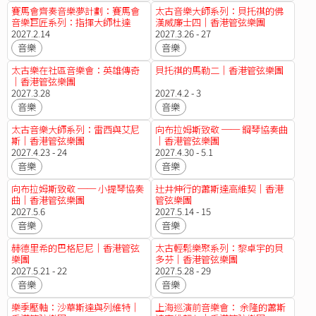
賽馬會齊奏音樂夢計劃：賽馬會
太古音樂大師系列：貝托祺的佛
音樂巨匠系列：指揮大師杜達
漢威廉士四｜香港管弦樂團
美：羅密歐與茱麗葉｜香港管弦
2027.2.14
2027.3.26 - 27
樂團
音樂
音樂
太古樂在社區音樂會：英雄傳奇
貝托祺的馬勒二｜香港管弦樂團
｜香港管弦樂團
2027.3.28
2027.4.2 - 3
音樂
音樂
太古音樂大師系列：雷西與艾尼
向布拉姆斯致敬 ── 鋼琴協奏曲
斯｜香港管弦樂團
｜香港管弦樂團
2027.4.23 - 24
2027.4.30 - 5.1
音樂
音樂
向布拉姆斯致敬 ── 小提琴協奏
辻井伸行的蕭斯達高維契｜香港
曲｜香港管弦樂團
管弦樂團
2027.5.6
2027.5.14 - 15
音樂
音樂
赫德里希的巴格尼尼｜香港管弦
太古輕鬆樂聚系列：黎卓宇的貝
樂團
多芬｜香港管弦樂團
2027.5.21 - 22
2027.5.28 - 29
音樂
音樂
樂季壓軸：沙華斯達與列維特｜
上海巡演前音樂會： 余隆的蕭斯