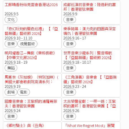
工藤晴香粉絲見面會香港站2026
成都巡演前音樂會：陸逸軒的蕭
邦｜香港管弦樂團
2026.9.5
2026.9.9
文化
音樂
「奇幻玩物的聲色巡禮」 【「亞
樂季揭幕：漢力克的田園與深宮
藝無疆」藝術節 2026】
情仇｜香港管弦樂團
2026.9.10 - 11.10
2026.9.16 - 17
音樂
視覺藝術
音樂
明月耀香江—舞劇《樂和長歌》
世界音樂沙龍系列：聲音導航
【中華文化節2026】
【「亞藝無疆」藝術節 2026】
2026.9.18 - 19
2026.9.18 - 10.17
舞蹈
音樂
馬斯奈《灰姑娘》（特別加映）(
《三角演義》音樂會 【「亞藝無
美國大都會歌劇院高清系列：
疆」藝術節 2026】
2025/26季度 )
2026.9.19
2026.9.23 - 24
劇場
電影
音樂
國慶音樂會：王紫桐的浦羅哥菲
太古榮譽呈獻：一帶一路：王紫
夫｜香港管弦樂團
桐的蕭邦｜香港管弦樂團【「亞
2026.9.24
藝無疆」藝術節 2026】
2026.9.26
音樂
音樂
《鄉村騎士》與《丑角》
「What We Regret Most」展覽