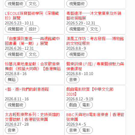
視覺藝術
文化
視覺藝術
L'ÉCOLE珠寶藝術學院《深珊藏
粵藝遠洋──沐文堂廣東及外銷
珍》展覽
藝術捐贈展
2026.5.23 - 10.11
2026.5.29 - 12.31
視覺藝術
設計
視覺藝術
文化
「由重讀到重逢──再遇館藏中
漢風工作坊：考古發掘——博物館
國書畫（第一期）」展覽
的文物從哪來
2026.6.26 - 12.31
2026.8.8 - 9
視覺藝術
文化
視覺藝術
恒基兆業地產呈獻：合家歡音樂
聲樂訓練 (六班) / 専業聲線魅力與
舞劇 《熊貓大同萌》【香港舞蹈
保養課程
團2025/26 舞季】【國際綜藝合
2026.8.8 - 16
2026.8.8 - 10.10
家歡2026】
舞蹈
音樂
<藝．遊>我們的創意遊蹤
戲曲電影欣賞【中華文化節
2026】
2026.8.11 - 16
2026.8.12 - 9.19
視覺藝術
戲曲
電影
太古輕鬆樂聚系列：史詩英雄的
BBC天與地III電影音樂會｜香港管
交響啟航｜香港管弦樂團
弦樂團
2026.8.27 - 28
2026.9.4 - 5
音樂
音樂
電影