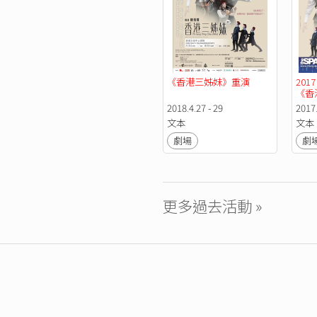
《香港三姊妹》重演
20
《香
演出
2018.4.27 - 29
2017.
文本
文本
劇場
劇
更多過去活動 »