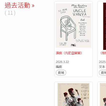
過去活動 »
( 11 )
讀劇《凡尼亞舅舅》
《櫻
2026.3.22
2025.
編劇
文本
劇場
劇