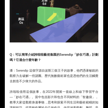
Q：可以簡單介紹誇啦啦藝術集匯的Serendip「妙在巧遇」計劃
嗎？它適合什麼年齡？
潘：Serendip 這個字源自波斯三個王子的故事，他們憑著敏銳的
觀察力去破解一些謎團。歷代無數藝術家也是憑他們的生活觸覺
去創造不少偉大的作品。
誇啦啦借用這個故事，在2022年開展一套線上和線下學習平台
—「妙在巧遇」。當中包括影片和包含不同材料的「智趣袋」，
教導大家從觀察身邊事物，思考和探索不同生活和藝術範疇的知
識和技巧，從而創作屬於自己的作品。內容涵蓋戲劇、舞蹈、音