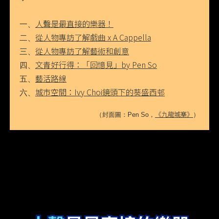
人聲是最直接的樂器！
一、
從人物專訪了解戲曲 x A Cappella
二、
從人物專訪了解藝術和創意
三、
文青好行得：「回憶見」by Pen So
四、
藝活路線
五、
城市空間：Ivy Choi鏡頭下的葵盛西邨
六、
《九龍城寨》
（封面圖：Pen So，
）