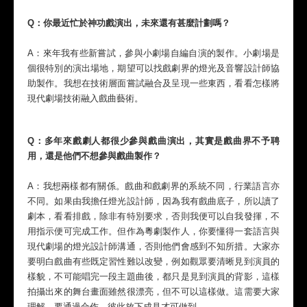
Q：你最近忙於神功戲演出，未來還有甚麼計劃嗎？
A：來年我有些新嘗試，參與小劇場自編自演的製作。小劇場是
個很特別的演出場地，期望可以找戲劇界的燈光及音響設計師協
助製作。我想在技術層面嘗試融合及呈現一些東西，看看怎樣將
現代劇場技術融入戲曲藝術。
Q：多年來戲劇人都很少參與戲曲演出，其實是戲曲界不予聘
用，還是他們不想參與戲曲製作？
A：我想兩樣都有關係。戲曲和戲劇界的系統不同，行業語言亦
不同。如果由我擔任燈光設計師，因為我有戲曲底子，所以讀了
劇本，看看排戲，除非有特別要求，否則我便可以自我發揮，不
用指示便可完成工作。但作為粵劇製作人，你要懂得一套語言與
現代劇場的燈光設計師溝通，否則他們會感到不知所措。大家亦
要明白戲曲有些既定習性難以改變，例如觀眾要清晰見到演員的
樣貌，不可能唱完一段主題曲後，都只是見到演員的背影，這樣
拍攝出來的舞台畫面雖然很漂亮，但不可以這樣做。這需要大家
理解，要通過合作，彼此放下成見才可做到。