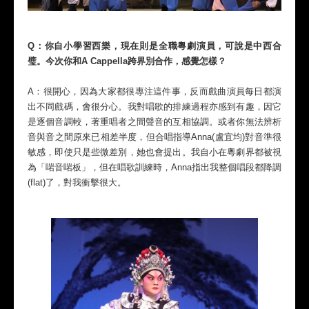
Q：你自小學習西樂，現在則是全職粵劇演員，可說是中西合
璧。今次你和A Cappella跨界別合作，感覺怎樣？
A：很開心，因為大家都很專注這件事，反而戲曲演員每日都演
出不同戲碼，會很分心。我對唱歌的排練過程亦感到有趣，因它
是逐個音調較，著重唱者之間聲音的互相協調。或者你無法辨析
音與音之間原來已相差半度，但合唱指導Anna(盧宜均)對音準很
敏感，即使只是些微差別，她也會提出。我自小在粵劇界都被視
為「啱音啱板」，但在唱歌訓練時，Anna指出我整個唱段都降調
(flat)了，對我衝擊很大。