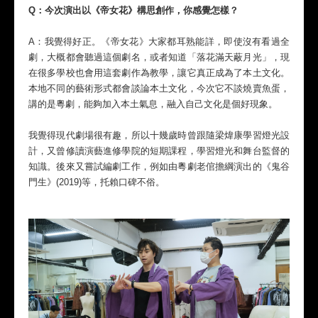
Q：今次演出以《帝女花》構思創作，你感覺怎樣？
A：我覺得好正。《帝女花》大家都耳熟能詳，即使沒有看過全
劇，大概都會聽過這個劇名，或者知道「落花滿天蔽月光」，現
在很多學校也會用這套劇作為教學，讓它真正成為了本土文化。
本地不同的藝術形式都會談論本土文化，今次它不談燒賣魚蛋，
講的是粵劇，能夠加入本土氣息，融入自己文化是個好現象。
我覺得現代劇場很有趣，所以十幾歲時曾跟隨梁煒康學習燈光設
計，又曾修讀演藝進修學院的短期課程，學習燈光和舞台監督的
知識。後來又嘗試編劇工作，例如由粵劇老倌擔綱演出的《鬼谷
門生》(2019)等，托賴口碑不俗。