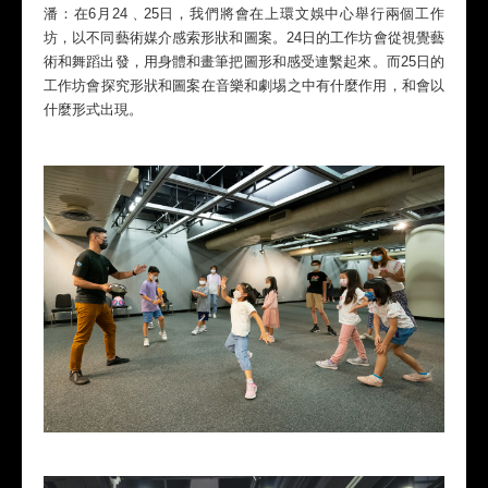
潘：在6月24﹑25日，我們將會在上環文娛中心舉行兩個工作
坊，以不同藝術媒介感索形狀和圖案。24日的工作坊會從視覺藝
術和舞蹈出發，用身體和畫筆把圖形和感受連繫起來。而25日的
工作坊會探究形狀和圖案在音樂和劇埸之中有什麼作用，和會以
什麼形式出現。