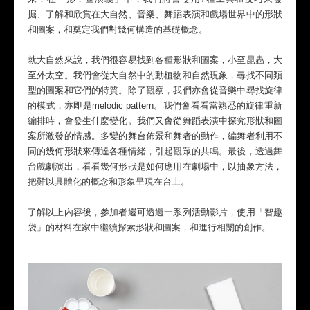
掘、了解和欣賞在大自然、音樂、舞蹈表演和戲場世界中的形狀
和圖案，和奠定我們對幾何構造的基礎概念。
就大自然來說，我們很容易找到各種形狀和圖案，小至昆蟲，大
至外太空。我們會從大自然中的動植物和自然現象，尋找不同類
型的圖案和它們的特質。除了觀察，我們亦會從音樂中尋找旋律
的模式，亦即是melodic pattern。我們會看看當熟悉的旋律重新
編排時，會發生什麼變化。我們又會從舞蹈表演中探究形狀和圖
案所激發的情感。多變的舞台佈景和舞者的動作，編舞者利用不
同的幾何形狀來傳達各種情緒，引起觀眾的共鳴。最後，透過舞
台戲劇演出，看看幾何形狀是如何應用在劇場中，以抽象方法，
把難以具體化的概念和形象呈現在台上。
了解以上內容後，參加者還可透過一系列活動影片，使用「智趣
袋」的材料在家中繼續探索形狀和圖案，和進行相關的創作。