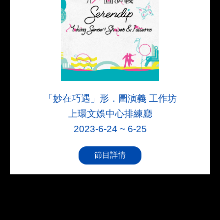
「妙在巧遇」形．圖演義 工作坊
上環文娛中心排練廳
2023-6-24 ~ 6-25
節目詳情