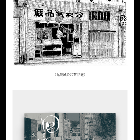
《九龍城公和荳品廠》