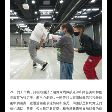
24日的工作坊，誇啦啦邀請了編舞家周佩韻老師和結合美術和創
意教育的張定美、顏呈心老師，一同帶領大家體驗舞蹈和視覺藝
術中的圖案，並透過圖案表達情緒和感受。周佩韻是新約舞流的
藝術總監，曾獲「傑出舞蹈教育獎」和香港藝術發展局頒發的藝