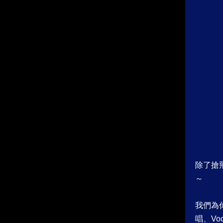
除了搶飛
～
我們為你
唱、Vo