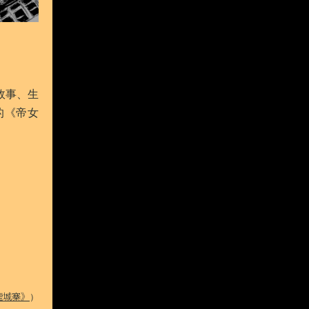
故事、生
的《帝女
龍城寨》
）