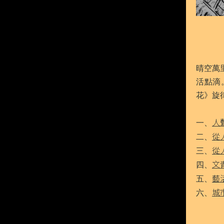
晴空萬
活點滴
花》旋
人
一、
從人
二、
從
三、
文
四、
藝
五、
城
六、