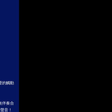
人聲的觸動
、無伴奏合
的聲音！