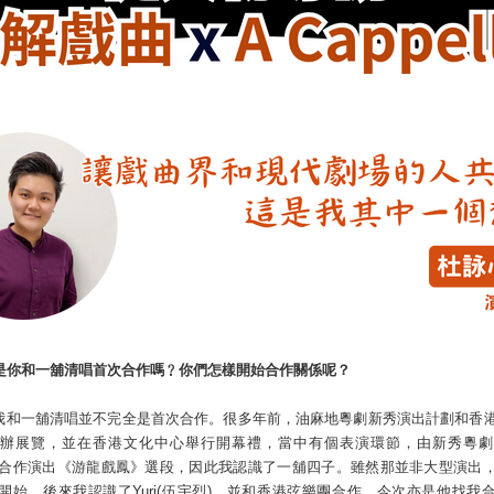
是你和一舖清唱首次合作嗎﹖你們怎樣開始合作關係呢？
我和一舖清唱並不完全是首次合作。很多年前，油麻地粵劇新秀演出計劃和香
辦展覽，並在香港文化中心舉行開幕禮，當中有個表演環節，由新秀粵劇
ella 合作演出《游龍戲鳳》選段，因此我認識了一舖四子。雖然那並非大型演出
開始。後來我認識了Yuri(伍宇烈)，並和香港弦樂團合作，今次亦是他找我