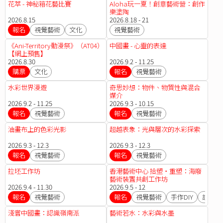
花萃 - 神秘箱花藝比賽
Aloha玩一夏！創意藝術營：創作
樂塗陶
2026.8.15
2026.8.18 - 21
報名
視覺藝術
文化
視覺藝術
《Ani-Territory動漫祭》（AT04）
中國畫 - 心靈的表達
【網上預售】
2026.8.30
2026.9.2 - 11.25
購票
文化
報名
視覺藝術
水彩世界漫遊
奇思妙想：物件、物質性與混合
媒介
2026.9.2 - 11.25
2026.9.3 - 10.15
報名
視覺藝術
報名
視覺藝術
油畫布上的色彩光影
超越表象：光與層次的水彩探索
2026.9.3 - 12.3
2026.9.3 - 12.3
報名
視覺藝術
報名
視覺藝術
拉坯工作坊
香港藝術中心 拾塑・重塑：海廢
藝術裝置共創工作坊
2026.9.4 - 11.30
2026.9.5 - 12
報名
視覺藝術
報名
視覺藝術
手作DIY
設計
淺嘗中國畫：認識嶺南派
藝術若水：水彩與水墨