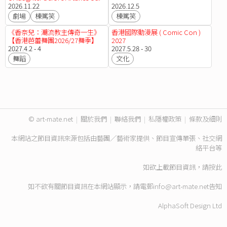
job
2026.11.22
2026.12.5
劇場
棟篤笑
棟篤笑
《香奈兒：潮流教主傳奇一生》
香港國際動漫展 ( Comic Con )
【香港芭蕾舞團2026/27舞季】
2027
2027.4.2 - 4
2027.5.28 - 30
舞蹈
文化
© art-mate.net
|
關於我們
|
聯絡我們
|
私隱權政策
|
條款及細則
本網站之節目資訊來源包括由藝團／藝術家提供、節目宣傳單張、社交網
絡平台等
如欲上載節目資訊，請
按此
如不欲有關節目資訊在本網站顯示，請電郵
info@art-mate.net
告知
AlphaSoft Design Ltd