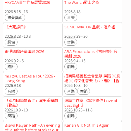
HKYCAA青年作品展覽2026
The Wanch爵士之夜
2026.8.15 - 16
2026.8.18
視覺藝術
音樂
《大死撐日》
SONIC AVIATOR 呈獻：唱片墟
2026.8.28 - 10.3
2026.8.29 - 30
劇場
音樂
香港國際時尚匯展 2026
ABA Productions《古飛樂》音
樂劇 2026
2026.9.2 - 5
2026.9.4 - 13
設計
劇場
mui zyu East Asia Tour 2026 -
招商局慈善基金會呈獻 舞蹈 ╳ 劇
Hong Kong
場 ╳ 跨文化音樂《八．雅》【香
2026.9.18
港舞蹈團2026/27 舞季】
2026.10.8 - 10
音樂
音樂
舞蹈
「國風國韻飄香江」演出季舞劇
達摩工作室 《寫不得你 Love at
《龜茲》
Last Sight》
2026.10.9 - 10
2026.10.23 - 11.8
舞蹈
劇場
Biswa Kalyan Rath - An evening
Kanan Gill: Not This Again
of laughter before AI takes our