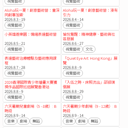
視覺藝術
視覺藝術
Aloha玩一夏！創意藝術營：童深
Aloha玩一夏！創意藝術營：漫有
同創畢加索
引力
2026.8.3 - 19
2026.8.4 - 14
視覺藝術
視覺藝術
小英雄遊樂園：情緒表達藝術營
愉悅覺醒：精神健康、藝術與社
區發展
2026.8.5 - 21
2026.8.6 - 27
視覺藝術
視覺藝術
文化
表達藝術治療體驗及藝術應用課
「Quiet Eye Art: Hong Kong」展
程
覽
2026.8.7 - 28
2026.8.8 - 9
視覺藝術
視覺藝術
2026香港國際青少年繪畫大賽獲
「入伍之時，床照流出」邵頴琪
獎作品國際巡迴展覽香港站
個展
2026.8.8 - 9
2026.8.8 - 29
視覺藝術
視覺藝術
六天暑期兒童劇場（5 - 8歲）: B
六天暑期少年劇場（9 - 12歲）: B
時段
時段
2026.8.9 - 14
2026.8.9 - 14
音樂
劇場
舞蹈
音樂
劇場
舞蹈