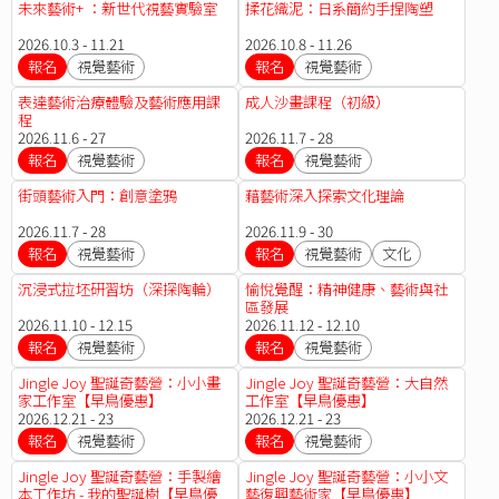
未來藝術+ ：新世代視藝實驗室
揉花織泥：日系簡約手捏陶塑
2026.10.3 - 11.21
2026.10.8 - 11.26
報名
視覺藝術
報名
視覺藝術
表達藝術治療體驗及藝術應用課
成人沙畫課程（初級）
程
2026.11.6 - 27
2026.11.7 - 28
報名
視覺藝術
報名
視覺藝術
街頭藝術入門：創意塗鴉
藉藝術深入探索文化理論
2026.11.7 - 28
2026.11.9 - 30
報名
視覺藝術
報名
視覺藝術
文化
沉浸式拉坯研習坊（深探陶輪）
愉悅覺醒：精神健康、藝術與社
區發展
2026.11.10 - 12.15
2026.11.12 - 12.10
報名
視覺藝術
報名
視覺藝術
Jingle Joy 聖誕奇藝營：小小畫
Jingle Joy 聖誕奇藝營：大自然
家工作室【早鳥優惠】
工作室【早鳥優惠】
2026.12.21 - 23
2026.12.21 - 23
報名
視覺藝術
報名
視覺藝術
Jingle Joy 聖誕奇藝營：手製繪
Jingle Joy 聖誕奇藝營：小小文
本工作坊 - 我的聖誕樹【早鳥優
藝復興藝術家【早鳥優惠】