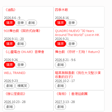
《油脂》
四季木歌
2026.8.6 - 9
2026.8.16
購票
音樂
劇場
購票
音樂
903舞台劇《屎詩式自傳》
QUADRO NUEVO "30 Years
Around The World". Live in HK
2026.9.11 - 20
2026.9.21
購票
劇場
購票
音樂
《心靈電台 ON AIR》音樂會
舞台劇 《你好，打劫！Return》
2026.9.26
2026.8.21 - 9.6
購票
音樂
劇場
WELL TRAINED
暗黑無賴喜劇《我在大戈壁沙漠
收數的日子》
2026.9.23
2026.10.2 - 17
劇場
棟篤笑
劇場
《辦公室劇后》
《背叛》｜香港話劇團
2026.10.23 - 28
2027.3.13 - 28
劇場
劇場