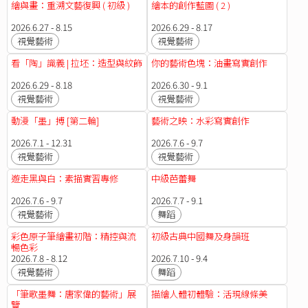
繪與畫：重溯文藝復興 ( 初級 )
繪本的創作藍圖 ( 2 )
2026.6.27 - 8.15
2026.6.29 - 8.17
視覺藝術
視覺藝術
看「陶」識義 | 拉坯：造型與紋飾
你的藝術色塊：油畫寫實創作
2026.6.29 - 8.18
2026.6.30 - 9.1
視覺藝術
視覺藝術
動漫「墨」搏 [第二輪]
藝術之映：水彩寫實創作
2026.7.1 - 12.31
2026.7.6 - 9.7
視覺藝術
視覺藝術
遊走黑與白：素描實習專修
中級芭蕾舞
2026.7.6 - 9.7
2026.7.7 - 9.1
視覺藝術
舞蹈
彩色原子筆繪畫初階：精控與流
初級古典中國舞及身韻班
暢色彩
2026.7.8 - 8.12
2026.7.10 - 9.4
視覺藝術
舞蹈
「筆歌墨舞：唐家偉的藝術」展
描繪人體初體驗：活現線條美
覽