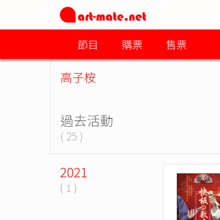
節目
購票
售票
高子桉
過去活動
( 25 )
2021
( 1 )