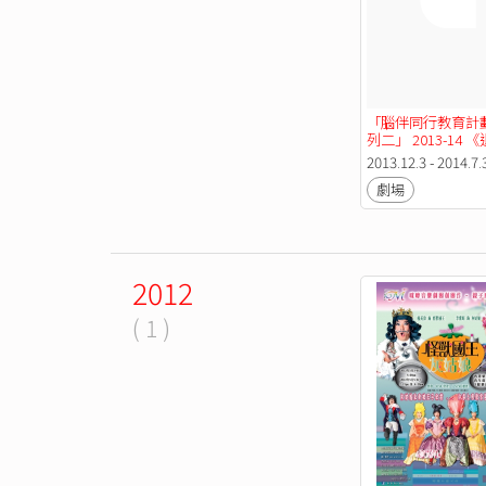
「腦伴同行教育計劃 
列二」 2013-14 
神》學校巡迴演出
2013.12.3 - 2014.7.
廚神》
劇場
2012
( 1 )