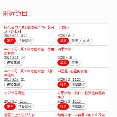
附近節目
陽光活力：夏日園藝創作坊 【6月
《油脂》
班、8月班】
2026.6.13 - 8.22
2026.8.6 - 9
報名
視覺藝術
購票
音樂
劇場
Aloha玩一夏！創意藝術營：綠色
四季木歌
創藝樂
2026.8.11 - 14
2026.8.16
視覺藝術
購票
音樂
Aloha玩一夏！創意藝術營：創作
中國畫 - 心靈的表達
樂塗陶
2026.8.18 - 21
2026.9.2 - 11.25
視覺藝術
報名
視覺藝術
水彩世界漫遊
奇思妙想：物件、物質性與混合
媒介
2026.9.2 - 11.25
2026.9.3 - 10.15
報名
視覺藝術
報名
視覺藝術
油畫布上的色彩光影
超越表象：光與層次的水彩探索