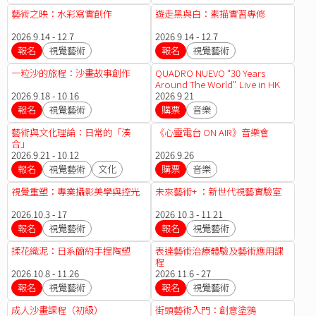
藝術之映：水彩寫實創作
遊走黑與白：素描實習專修
2026.9.14 - 12.7
2026.9.14 - 12.7
報名
視覺藝術
報名
視覺藝術
一粒沙的旅程：沙畫故事創作
QUADRO NUEVO "30 Years
Around The World". Live in HK
2026.9.18 - 10.16
2026.9.21
報名
視覺藝術
購票
音樂
藝術與文化理論：日常的「湊
《心靈電台 ON AIR》音樂會
合」
2026.9.21 - 10.12
2026.9.26
報名
視覺藝術
文化
購票
音樂
視覺重塑：專業攝影美學與控光
未來藝術+ ：新世代視藝實驗室
2026.10.3 - 17
2026.10.3 - 11.21
報名
視覺藝術
報名
視覺藝術
揉花織泥：日系簡約手捏陶塑
表達藝術治療體驗及藝術應用課
程
2026.10.8 - 11.26
2026.11.6 - 27
報名
視覺藝術
報名
視覺藝術
成人沙畫課程（初級）
街頭藝術入門：創意塗鴉