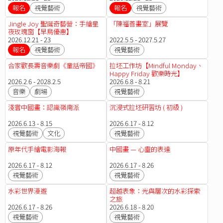
報名
視覺藝術
報名
視覺藝術
Jingle Joy 聖誕奇藝營：手繪星
「陳福善畫室」展覽
夜玫瑰窗【早鳥優惠】
2026.12.21 - 23
2022.5.5 - 2027.5.27
報名
視覺藝術
視覺藝術
合家歡長壽音樂劇《童話帝國》
拉坯工作坊【Mindful Monday、
Happy Friday 歡樂時光】
2026.2.6 - 2028.2.5
2026.6.8 - 8.21
音樂
劇場
視覺藝術
淺嘗中國畫：認識嶺南派
沉浸式拉坯研習坊 ( 初級 )
2026.6.13 - 8.15
2026.6.17 - 8.12
視覺藝術
文化
視覺藝術
原年代手繪電影海報
中國畫 — 心靈的表達
2026.6.17 - 8.12
2026.6.17 - 8.26
視覺藝術
視覺藝術
水彩世界漫遊
超越表象：光與層次的水彩探索
之旅
2026.6.17 - 8.26
2026.6.18 - 8.20
視覺藝術
視覺藝術