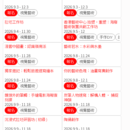
2026.9.3 - 12.3
2026.9.3 - 12.3
報名
視覺藝術
報名
視覺藝術
拉坯工作坊
香港藝術中心 拾塑・重塑：海廢
藝術裝置共創工作坊
2026.9.4 - 11.30
2026.9.5 - 12
報名
視覺藝術
報名
視覺藝術
手作DIY
設計
淺嘗中國畫：認識嶺南派
藝術若水：水彩與水墨
2026.9.5 - 11.28
2026.9.8 - 11.24
報名
視覺藝術
報名
視覺藝術
獨家遊記：輕鬆旅遊速寫繪本
你的藝術色塊：油畫寫實創作
2026.9.8 - 11.24
2026.9.8 - 12.1
報名
視覺藝術
報名
視覺藝術
鏡頭外的筆觸：手繪電影海報復
炭筆人物速寫：解構人體 ‧ 捕捉
刻課
神韻
2026.9.9 - 11.18
2026.9.9 - 11.18
報名
視覺藝術
報名
視覺藝術
沉浸式拉坯研習坊 ( 初級 )
陶俑創作
2026.9.9 - 11.18
2026.9.9 - 11.18