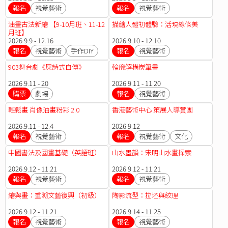
報名
視覺藝術
報名
視覺藝術
油畫古法新繪 【9-10月班、11-12
描繪人體初體驗：活現線條美
月班】
2026.9.9 - 12.16
2026.9.10 - 12.10
報名
視覺藝術
手作DIY
報名
視覺藝術
903舞台劇《屎詩式自傳》
輪廓解構炭筆畫
2026.9.11 - 20
2026.9.11 - 11.20
購票
劇場
報名
視覺藝術
輕鬆畫 肖像油畫粉彩 2.0
香港藝術中心 策展人導賞團
2026.9.11 - 12.4
2026.9.12
報名
視覺藝術
報名
視覺藝術
文化
中國書法及國畫基礎（英語班）
山水墨韻：宋明山水畫探索
2026.9.12 - 11.21
2026.9.12 - 11.21
報名
視覺藝術
報名
視覺藝術
繪與畫：重溯文藝復興（初級）
陶影流型：拉坯與紋理
2026.9.12 - 11.21
2026.9.14 - 11.25
報名
視覺藝術
報名
視覺藝術