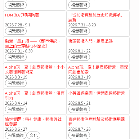
視覺藝術
視覺藝術
FDM 3D打印與陶藝
「從前衛實驗到歷史知識傳承」
展覽
2026.7.28 - 9.1
2026.7.31 - 8.20
視覺藝術
視覺藝術
動漫「墨」搏 ——《都市傳説：
街頭藝術入門：創意塗鴉
坐上的士穿越柏林歷史》
2026.7.31 - 8.30
2026.8.1 - 22
視覺藝術
視覺藝術
Aloha玩一夏！創意藝術營：小小
Aloha玩一夏！創意藝術營：童深
文藝復興藝術家
同創畢加索
2026.8.3 - 19
2026.8.3 - 19
視覺藝術
視覺藝術
Aloha玩一夏！創意藝術營：漫有
小英雄遊樂園：情緒表達藝術營
引力
2026.8.4 - 14
2026.8.5 - 21
視覺藝術
視覺藝術
愉悅覺醒：精神健康、藝術與社
表達藝術治療體驗及藝術應用課
區發展
程
2026.8.6 - 27
2026.8.7 - 28
視覺藝術
文化
視覺藝術