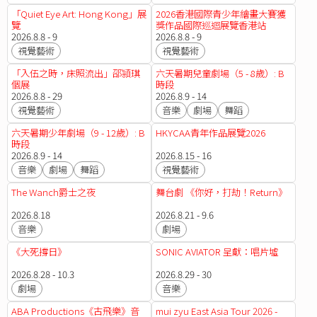
「Quiet Eye Art: Hong Kong」展
2026香港國際青少年繪畫大賽獲
覽
獎作品國際巡迴展覽香港站
2026.8.8 - 9
2026.8.8 - 9
視覺藝術
視覺藝術
「入伍之時，床照流出」邵頴琪
六天暑期兒童劇場（5 - 8歲）: B
個展
時段
2026.8.8 - 29
2026.8.9 - 14
視覺藝術
音樂
劇場
舞蹈
六天暑期少年劇場（9 - 12歲）: B
HKYCAA青年作品展覽2026
時段
2026.8.9 - 14
2026.8.15 - 16
音樂
劇場
舞蹈
視覺藝術
The Wanch爵士之夜
舞台劇 《你好，打劫！Return》
2026.8.18
2026.8.21 - 9.6
音樂
劇場
《大死撐日》
SONIC AVIATOR 呈獻：唱片墟
2026.8.28 - 10.3
2026.8.29 - 30
劇場
音樂
ABA Productions《古飛樂》音
mui zyu East Asia Tour 2026 -