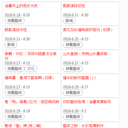
油畫布上的色彩光影
戲劇演技初班
2026.6.18 - 8.20
2026.6.21 - 8.30
視覺藝術
劇場
戲劇演技中班
青花及彩繪陶瓷研習坊 ( 初級 )
2026.6.21 - 8.30
2026.6.25 - 8.13
劇場
視覺藝術
筆觸•印記：深探中國書法及篆
山水墨韻：宋明山水畫探索
刻
2026.6.27 - 8.15
2026.6.27 - 8.15
視覺藝術
文化
視覺藝術
繪與畫：重溯文藝復興 ( 初級 )
繪本的創作藍圖 ( 2 )
2026.6.27 - 8.15
2026.6.29 - 8.17
視覺藝術
視覺藝術
看「陶」識義 | 拉坯：造型與紋飾
你的藝術色塊：油畫寫實創作
2026.6.29 - 8.18
2026.6.30 - 9.1
視覺藝術
視覺藝術
動漫「墨」搏 [第二輪]
藝術之映：水彩寫實創作