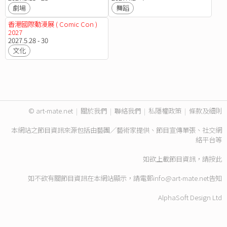
劇場
舞蹈
香港國際動漫展 ( Comic Con )
2027
2027.5.28 - 30
文化
© art-mate.net
|
關於我們
|
聯絡我們
|
私隱權政策
|
條款及細則
本網站之節目資訊來源包括由藝團／藝術家提供、節目宣傳單張、社交網
絡平台等
如欲上載節目資訊，請
按此
如不欲有關節目資訊在本網站顯示，請電郵
info@art-mate.net
告知
AlphaSoft Design Ltd