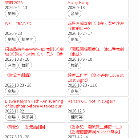
樂劇 2026
Hong Kong
2026.9.4 - 13
2026.9.18
劇場
音樂
WELL TRAINED
暗黑無賴喜劇《我在大戈壁沙漠
收數的日子》
2026.9.23
2026.10.2 - 17
劇場
棟篤笑
劇場
招商局慈善基金會呈獻 舞蹈 ╳ 劇
「國風國韻飄香江」演出季舞劇
場 ╳ 跨文化音樂《八．雅》【香
《龜茲》
港舞蹈團2026/27 舞季】
2026.10.8 - 10
2026.10.9 - 10
音樂
舞蹈
舞蹈
《辦公室劇后》
達摩工作室 《寫不得你 Love at
Last Sight》
2026.10.23 - 28
2026.10.23 - 11.8
劇場
劇場
Biswa Kalyan Rath - An evening
Kanan Gill: Not This Again
of laughter before AI takes our
job
2026.11.22
2026.12.5
劇場
棟篤笑
棟篤笑
《背叛》｜香港話劇團
《香奈兒：潮流教主傳奇一生》
【香港芭蕾舞團2026/27舞季】
2027.3.13 - 28
2027.4.2 - 4